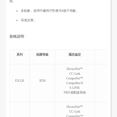
用。
多點數，使用中繼局可對應384個子局數。
高速反應。
規格說明 :
系列
保護等級
通訊協定
DeviceNet™
CC-Link
S
CompoNet™
EX120
IP20
CompoBus/S
S-LINK
NKE省配線系統
DeviceNet™
CC-Link
CompoNet™