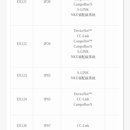
EX121
IP20
CompoBus/S
S-LINK
NKE省配線系統
DeviceNet™
CC-Link
CompoNet™
EX122
IP20
CompoBus/S
S-LINK
NKE省配線系統
S-LINK
EX123
IP65
NKE省配線系統
DeviceNet™
EX124
IP65
CC-Link
CompoBus/S
SY3
EX126
IP67
CC-Link