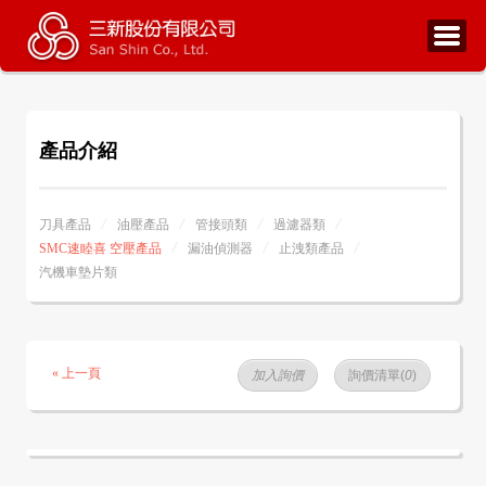
產品介紹
刀具產品
油壓產品
管接頭類
過濾器類
SMC速睦喜 空壓產品
漏油偵測器
止洩類產品
汽機車墊片類
« 上一頁
加入詢價
詢價清單(
0
)