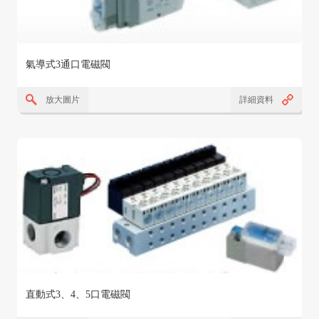
氣導式3通口電磁閥
放大圖片
詳細資料
直動式3、4、5口電磁閥