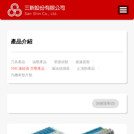
產品介紹
刀具產品
油壓產品
管接頭類
過濾器類
SMC速睦喜 空壓產品
漏油偵測器
止洩類產品
汽機車墊片類
詢價清單(
0
)