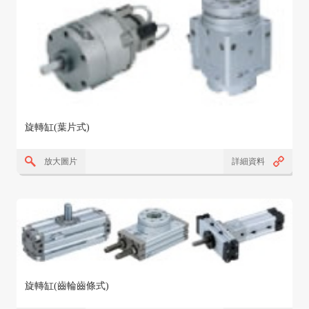
旋轉缸(葉片式)
放大圖片
詳細資料
旋轉缸(齒輪齒條式)