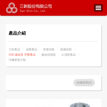
產品介紹
刀具產品
油壓產品
管接頭類
過濾器類
SMC速睦喜 空壓產品
漏油偵測器
止洩類產品
汽機車墊片類
詢價清單(
0
)