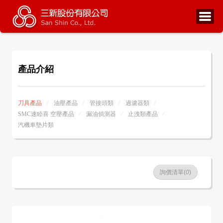
產品介紹
刀具產品
油壓產品
管接頭類
過濾器類
SMC速睦喜 空壓產品
漏油偵測器
止洩類產品
汽機車墊片類
詢價清單(
0
)