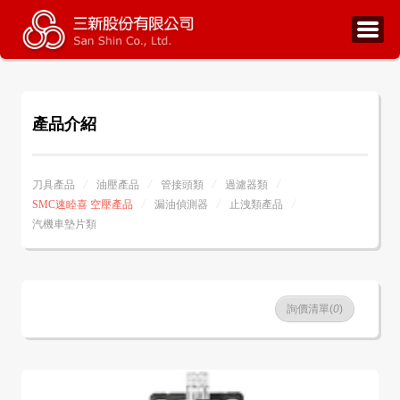
產品介紹
刀具產品
油壓產品
管接頭類
過濾器類
SMC速睦喜 空壓產品
漏油偵測器
止洩類產品
汽機車墊片類
詢價清單(
0
)