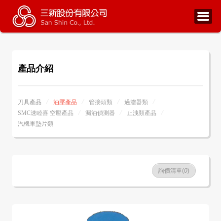
產品介紹
刀具產品
油壓產品
管接頭類
過濾器類
SMC速睦喜 空壓產品
漏油偵測器
止洩類產品
汽機車墊片類
詢價清單(
0
)