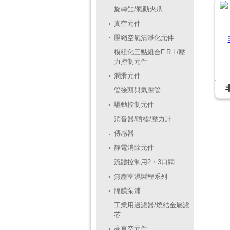
旋轉缸/氣動夾爪
真空元件
壓縮空氣清淨化元件
模組化三點組合F.R.L/壓
力控制元件
潤滑元件
管接頭與氣壓管
驅動控制元件
消音器/噴槍/壓力計
傳感器
靜電消除元件
流體控制用2・3口閥
無塵室濕製程系列
隔膜泵浦
工業用過濾器/燒結金屬濾
芯
高真空元件