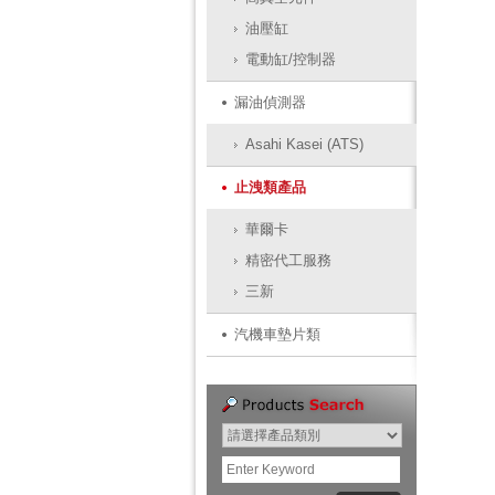
油壓缸
電動缸/控制器
漏油偵測器
Asahi Kasei (ATS)
止洩類產品
華爾卡
精密代工服務
三新
汽機車墊片類