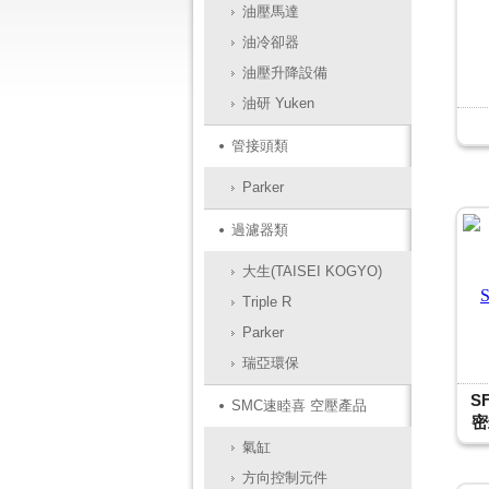
油壓馬達
油冷卻器
油壓升降設備
油研 Yuken
管接頭類
Parker
過濾器類
大生(TAISEI KOGYO)
Triple R
Parker
瑞亞環保
S
SMC速睦喜 空壓產品
密
氣缸
方向控制元件