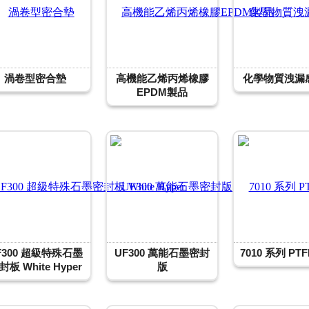
渦卷型密合墊
高機能乙烯丙烯橡膠
化學物質洩漏
EPDM製品
F300 超級特殊石墨
UF300 萬能石墨密封
7010 系列 PT
封板 White Hyper
版