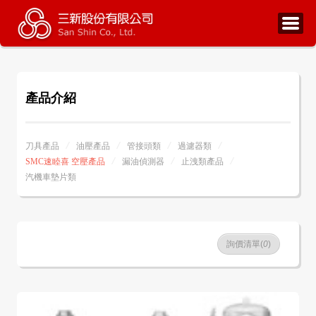
產品介紹
刀具產品
油壓產品
管接頭類
過濾器類
SMC速睦喜 空壓產品
漏油偵測器
止洩類產品
汽機車墊片類
詢價清單(
0
)