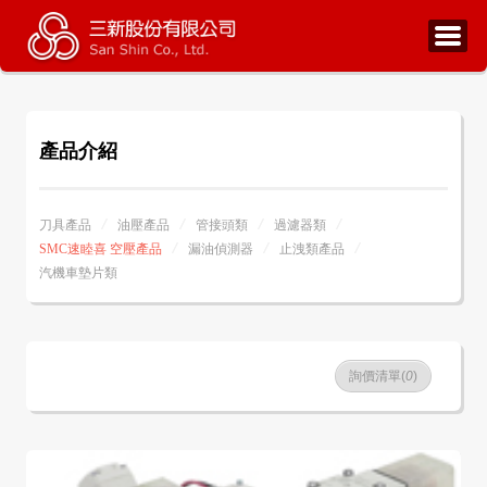
產品介紹
刀具產品
油壓產品
管接頭類
過濾器類
SMC速睦喜 空壓產品
漏油偵測器
止洩類產品
汽機車墊片類
詢價清單(
0
)