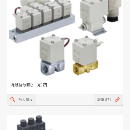
流體控制用2・3口閥
放大圖片
詳細資料