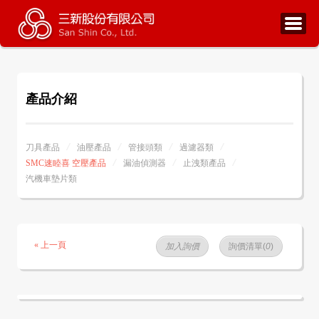
產品介紹
刀具產品
油壓產品
管接頭類
過濾器類
SMC速睦喜 空壓產品
漏油偵測器
止洩類產品
汽機車墊片類
« 上一頁
加入詢價
詢價清單(
0
)