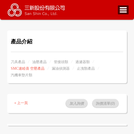
產品介紹
刀具產品
油壓產品
管接頭類
過濾器類
SMC速睦喜 空壓產品
漏油偵測器
止洩類產品
汽機車墊片類
« 上一頁
加入詢價
詢價清單(
0
)