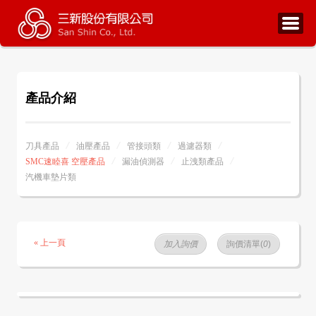
產品介紹
刀具產品
油壓產品
管接頭類
過濾器類
SMC速睦喜 空壓產品
漏油偵測器
止洩類產品
汽機車墊片類
« 上一頁
加入詢價
詢價清單(
0
)