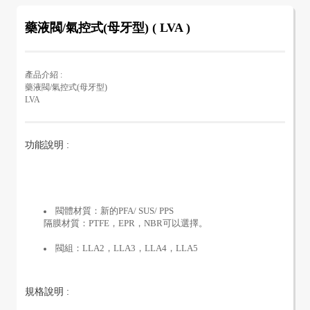
藥液閥/氣控式(母牙型) ( LVA )
產品介紹 :
藥液閥/氣控式(母牙型)
LVA
功能說明 :
閥體材質：新的PFA/ SUS/ PPS
隔膜材質：PTFE，EPR，NBR可以選擇。
閥組：LLA2，LLA3，LLA4，LLA5
規格說明 :