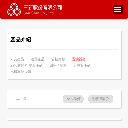
產品介紹
刀具產品
油壓產品
管接頭類
過濾器類
SMC速睦喜 空壓產品
漏油偵測器
止洩類產品
汽機車墊片類
« 上一頁
加入詢價
詢價清單(
0
)