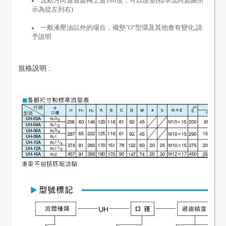
流動方向通過旋轉上蓋180度，可以改變(標準流向如圖所
示為從左到右)
一般液壓油以外的場合，襯墊"O"型環及其他會有變化,請
予說明
規格說明 :