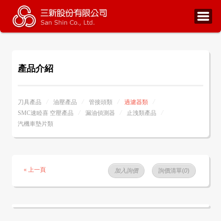
產品介紹
刀具產品
油壓產品
管接頭類
過濾器類
SMC速睦喜 空壓產品
漏油偵測器
止洩類產品
汽機車墊片類
« 上一頁
加入詢價
詢價清單(
0
)