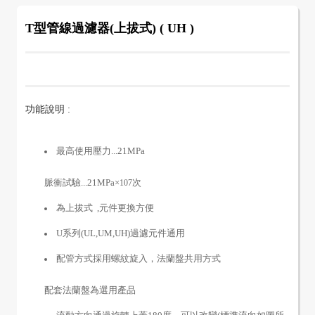
T型管線過濾器(上拔式) ( UH )
功能說明 :
最高使用壓力...21MPa
脈衝試驗...21MPa×
次
10
7
為上拔式 ,元件更換方便
U系列(UL,UM,UH)過濾元件通用
配管方式採用螺紋旋入，法蘭盤共用方式
配套法蘭盤為選用產品