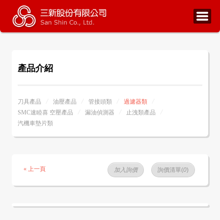
產品介紹
刀具產品
油壓產品
管接頭類
過濾器類
SMC速睦喜 空壓產品
漏油偵測器
止洩類產品
汽機車墊片類
« 上一頁
加入詢價
詢價清單(
0
)