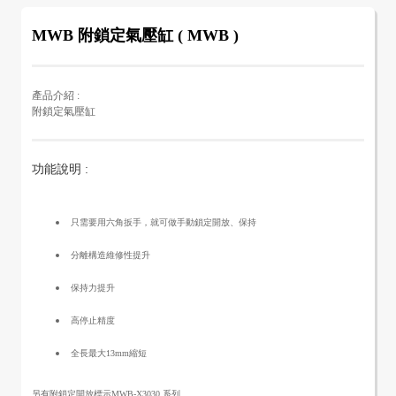
MWB 附鎖定氣壓缸 ( MWB )
產品介紹 :
附鎖定氣壓缸
功能說明 :
只需要用六角扳手，就可做手動鎖定開放、保持
分離構造維修性提升
保持力提升
高停止精度
全長最大13mm縮短
另有附鎖定開放標示MWB-X3030 系列