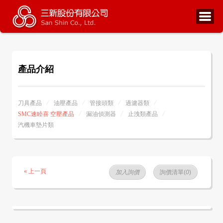
產品介紹
刀具產品
油壓產品
管接頭類
過濾器類
SMC速睦喜 空壓產品
漏油偵測器
止洩類產品
汽機車墊片類
« 上一頁
加入詢價
詢價清單(
0
)