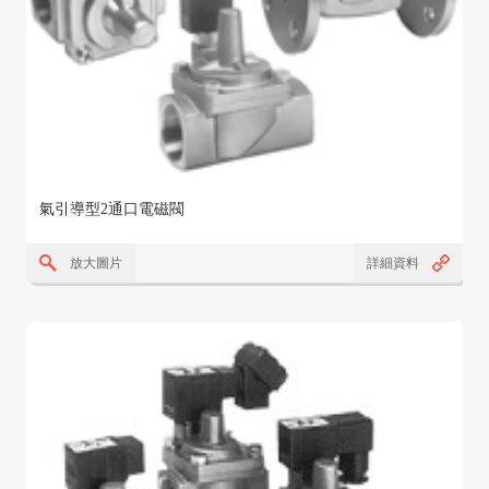
氣引導型2通口電磁閥
放大圖片
詳細資料