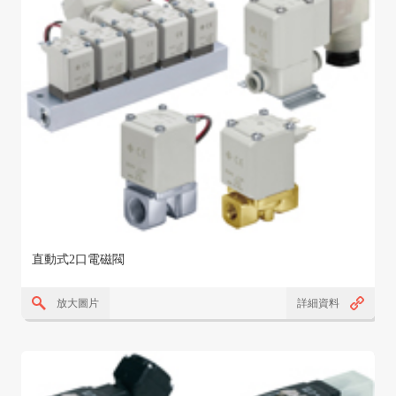
直動式2口電磁閥
放大圖片
詳細資料