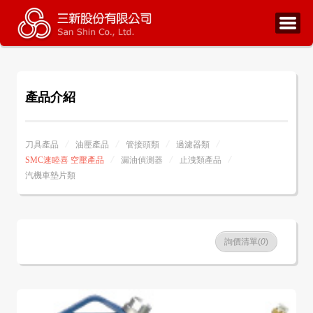
產品介紹
刀具產品
油壓產品
管接頭類
過濾器類
SMC速睦喜 空壓產品
漏油偵測器
止洩類產品
汽機車墊片類
詢價清單(
0
)