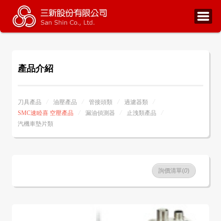
產品介紹
刀具產品
油壓產品
管接頭類
過濾器類
SMC速睦喜 空壓產品
漏油偵測器
止洩類產品
汽機車墊片類
詢價清單(
0
)