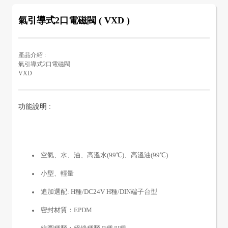
氣引導式2口電磁閥 ( VXD )
產品介紹 :
氣引導式2口電磁閥
VXD
功能說明 :
空氣、水、油、高溫水(99℃)、高溫油(99℃)
小型、輕量
追加選配: H種/DC24V H種/DIN端子台型
密封材質：EPDM