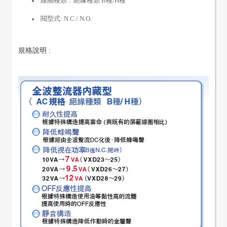
線圈種類：絕緣種類 B種/H種
閥型式: N.C./ N.O.
規格說明 :