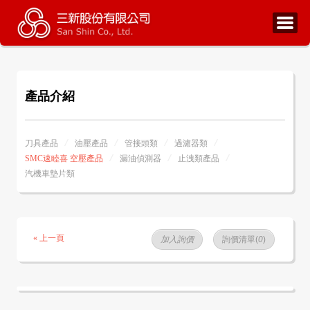
產品介紹
刀具產品
油壓產品
管接頭類
過濾器類
SMC速睦喜 空壓產品
漏油偵測器
止洩類產品
汽機車墊片類
« 上一頁
加入詢價
詢價清單(
0
)